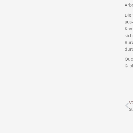
Arbe
Die
aus
Kom
sich
Bür
dur
Quel
© p
V
St