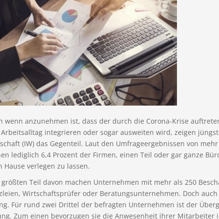
h wenn anzunehmen ist, dass der durch die Corona-Krise auftrete
Arbeitsalltag integrieren oder sogar ausweiten wird, zeigen jüng
tschaft (IW) das Gegenteil. Laut den Umfrageergebnissen von meh
en lediglich 6,4 Prozent der Firmen, einen Teil oder gar ganze B
h Hause verlegen zu lassen.
 größten Teil davon machen Unternehmen mit mehr als 250 Beschä
zleien, Wirtschaftsprüfer oder Beratungsunternehmen. Doch auch 
ng. Für rund zwei Drittel der befragten Unternehmen ist der Über
ng. Zum einen bevorzugen sie die Anwesenheit ihrer Mitarbeiter i